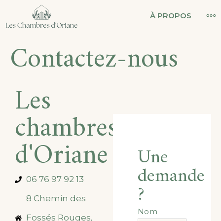
LES CHAMBRES
À PROPOS
D'ORIANE
Contactez-nous
Les
chambres
d'Oriane
Une
demande
06 76 97 92 13
?
8 Chemin des
Nom
Fossés Rouges,