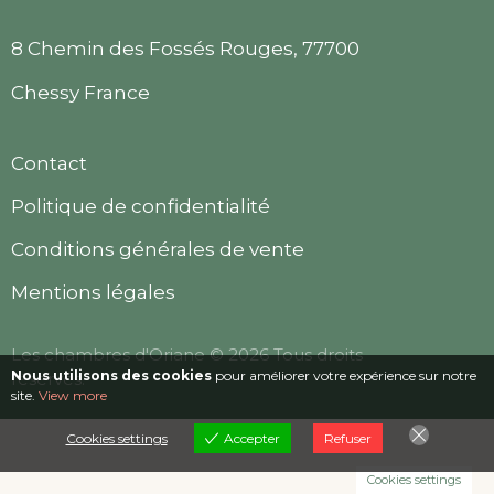
8 Chemin des Fossés Rouges, 77700
Chessy France
Contact
Politique de confidentialité
Conditions générales de vente
Mentions légales
Les chambres d'Oriane © 2026 Tous droits
Nous utilisons des cookies
pour améliorer votre expérience sur notre
réservés.
site.
View more
Cookies settings
Accepter
Refuser
Cookies settings