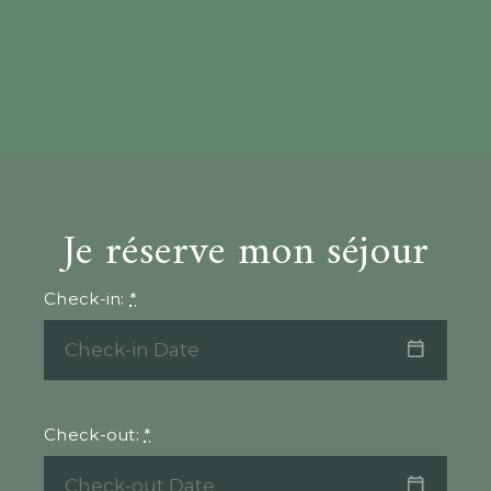
Je réserve mon séjour
Check-in:
*
Check-out:
*